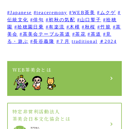
#Japanese
#teaceremony
#WEB茶美
#ムクゲ
#
伝統文化
#俳句
#初秋の気配
#山口誓子
#拾穂
園
#拾穂園日乗
#有楽流
#木槿
#秋桜
#竹籠
#茶
美会
#茶美会テーブル茶道
#茶花
#茶道
#見
る・遊ぶ
#長谷義隆
#７月
traditional
＃2024
WEB茶美会とは
特定非営利活動法人
茶美会日本文化協会とは