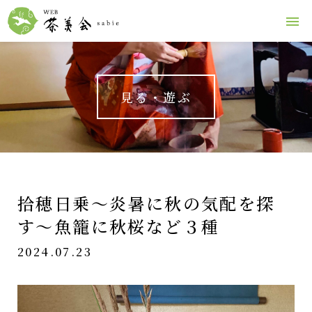
見る・遊ぶ
拾穂日乗〜炎暑に秋の気配を探
す〜魚籠に秋桜など３種
2024.07.23