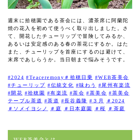
週末に拾穂園である茶会には、濃茶席に阿蘭陀
焼の花入を初めて使うべく取り出しました。さ
て、開花したチューリップで冒険してみるか、
あるいは安定感のある春の茶花にするか。はた
また、チューリップを首座にするのは避けて、
末席であしらうか。当日朝まで悩みそうです。
#2024
#Teaceremony＃拾穂日乗
#WEB茶美会
#チューリップ
#伝統文化
#味わう
#尾州有楽流
#開花
#拾穂園
#有楽流
#茶会
#茶美会
#茶美会
テーブル茶道
#茶道
#長谷義隆
#３月
＃2024
＃ソメイヨシノ
＃庭
＃日本庭園
＃桜
＃茶庭
WEB茶美会とは