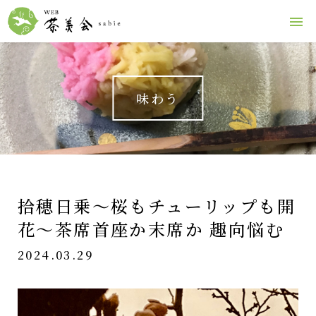
味わう
拾穂日乗〜桜もチューリップも開
花〜茶席首座か末席か 趣向悩む
2024.03.29