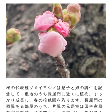
桜の代表種ソメイヨシノは息子と娘の誕生を記
念して、敷地のうち長屋門に近くに植樹。すっ
かり成長し、春の拾穂園を彩ります。長屋門の
両翼ある部屋のうち、片翼の元居室は田舎家風