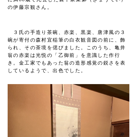
の伊藤宗観さん。
３氏の手造り茶碗、赤楽、黒楽、唐津風の３
碗が寄付の森村宜稲筆の白衣観音図の前に、飾
られ、その茶境を偲びました。このうち、亀井
翁の赤楽は光悦の「乙御前」を意識した作行
き。金工家でもあった翁の造形感覚の鋭さを表
しているようで、出色でした。