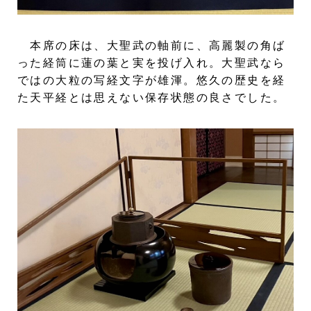
本席の床は、大聖武の軸前に、高麗製の角ば
った経筒に蓮の葉と実を投げ入れ。大聖武なら
ではの大粒の写経文字が雄渾。悠久の歴史を経
た天平経とは思えない保存状態の良さでした。