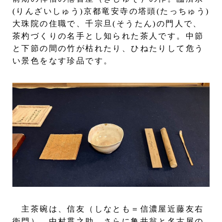
(りんざいしゅう)京都竜安寺の塔頭(たっちゅう)
大珠院の住職で、千宗旦(そうたん)の門人で、
茶杓づくりの名手とし知られた茶人です。中節
と下節の間の竹が枯れたり、ひねたりして危う
い景色をなす珍品です。
主茶碗は、信友（しなとも＝信濃屋近藤友右
衛門）、中村貫之助、さらに亀井翁と名古屋の