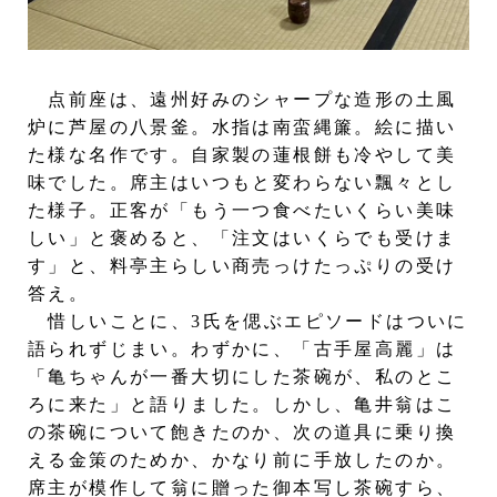
点前座は、遠州好みのシャープな造形の土風
炉に芦屋の八景釜。水指は南蛮縄簾。絵に描い
た様な名作です。自家製の蓮根餅も冷やして美
味でした。席主はいつもと変わらない飄々とし
た様子。正客が「もう一つ食べたいくらい美味
しい」と褒めると、「注文はいくらでも受けま
す」と、料亭主らしい商売っけたっぷりの受け
答え。
惜しいことに、3氏を偲ぶエピソードはついに
語られずじまい。わずかに、「古手屋高麗」は
「亀ちゃんが一番大切にした茶碗が、私のとこ
ろに来た」と語りました。しかし、亀井翁はこ
の茶碗について飽きたのか、次の道具に乗り換
える金策のためか、かなり前に手放したのか。
席主が模作して翁に贈った御本写し茶碗すら、