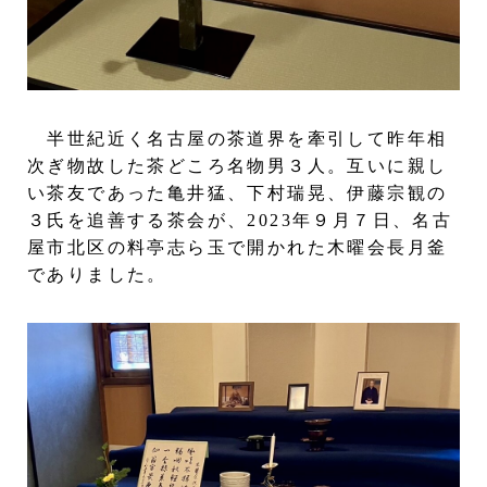
半世紀近く名古屋の茶道界を牽引して昨年相
次ぎ物故した茶どころ名物男３人。互いに親し
い茶友であった亀井猛、下村瑞晃、伊藤宗観の
３氏を追善する茶会が、2023年９月７日、名古
屋市北区の料亭志ら玉で開かれた木曜会長月釜
でありました。