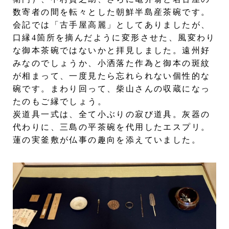
数寄者の間を転々とした朝鮮半島産茶碗です。
会記では「古手屋高麗」としてありましたが、
口縁4箇所を摘んだように変形させた、風変わり
な御本茶碗ではないかと拝見しました。遠州好
みなのでしょうか、小洒落た作為と御本の斑紋
が相まって、一度見たら忘れられない個性的な
碗です。まわり回って、柴山さんの収蔵になっ
たのもご縁でしょう。
炭道具一式は、全て小ぶりの寂び道具。灰器の
代わりに、三島の平茶碗を代用したエスプリ。
蓮の実釜敷が仏事の趣向を添えていました。