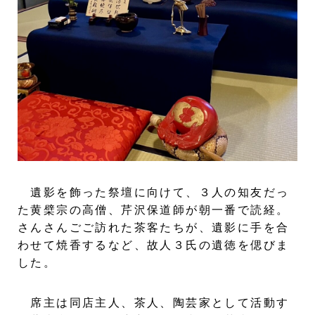
遺影を飾った祭壇に向けて、３人の知友だっ
た黄檗宗の高僧、芹沢保道師が朝一番で読経。
さんさんごご訪れた茶客たちが、遺影に手を合
わせて焼香するなど、故人３氏の遺徳を偲びま
した。
席主は同店主人、茶人、陶芸家として活動す