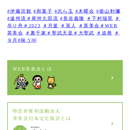
#伊藤宗観
#和菓子
#志ら玉
#木曜会
#柴山利彌
#遠州流＃尾州久田流
#長谷義隆
＃下村瑞晃
＃
吊り舟＃2023
＃月釜
＃茶人
＃茶美会＃WEB
茶美会
＃裏千家＃聖武天皇＃大聖武
＃追善
＃
９月#味う￼
WEB茶美会とは
特定非営利活動法人
茶美会日本文化協会とは