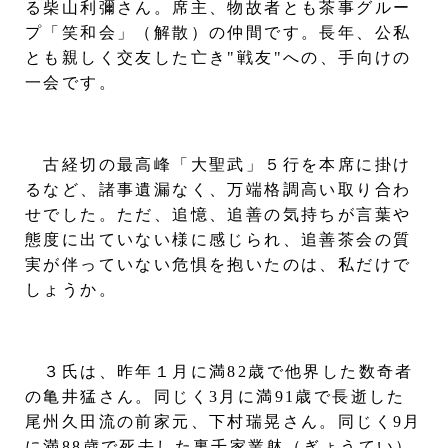
る柴山利彌さん。席主、物故者とも茶事グルー
プ「笑和会」（解散）の仲間です。長年、公私
とも親しく交友した亡き"戦友"への、手向けの
一会です。
古経切の最高峰「大聖武」５行を本席に掛け
るなど、諸事遺漏なく、万端格調高い取り合わ
せでした。ただ、追憶、追善の気持ちが言葉や
態度に出ていない様に感じられ、追善茶会の質
実が伴っていない危惧を抱いたのは、私だけで
しょうか。
３氏は、昨年１月に満82歳で他界した数奇者
の亀井猛さん。同じく3月に満91歳で長逝した
尾州久田流の前家元、下村瑞晃さん。同じく9月
に満88歳で死去した裏千家業躰（ぎょうてい）