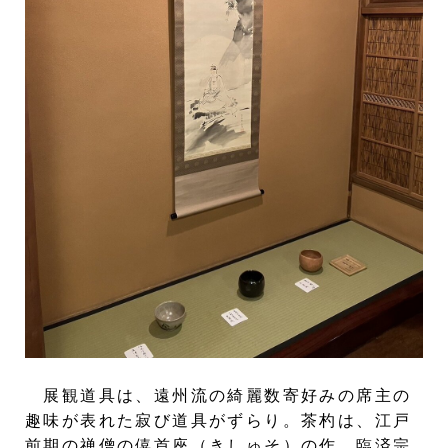
展観道具は、遠州流の綺麗数寄好みの席主の
趣味が表れた寂び道具がずらり。茶杓は、江戸
前期の禅僧の僖首座（きしゅそ）の作。臨済宗