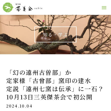
知る・学ぶ
「幻の遠州古曽部」か
定家様「古曾部」窯印の建水
定説「遠州七窯は伝承」に一石？
10月13日三英傑茶会で初公開
2024.10.04