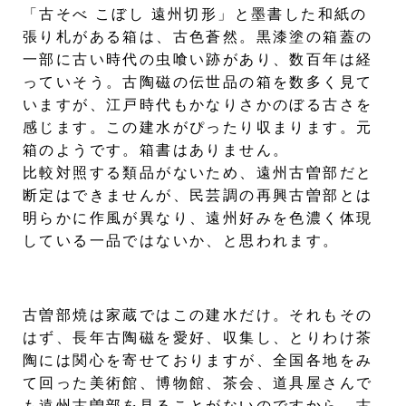
「古そべ こぼし 遠州切形」と墨書した和紙の
張り札がある箱は、古色蒼然。黒漆塗の箱蓋の
一部に古い時代の虫喰い跡があり、数百年は経
っていそう。古陶磁の伝世品の箱を数多く見て
いますが、江戸時代もかなりさかのぼる古さを
感じます。この建水がぴったり収まります。元
箱のようです。箱書はありません。
比較対照する類品がないため、遠州古曽部だと
断定はできませんが、民芸調の再興古曽部とは
明らかに作風が異なり、遠州好みを色濃く体現
している一品ではないか、と思われます。
古曽部焼は家蔵ではこの建水だけ。それもその
はず、長年古陶磁を愛好、収集し、とりわけ茶
陶には関心を寄せておりますが、全国各地をみ
て回った美術館、博物館、茶会、道具屋さんで
も遠州古曽部を見ることがないのですから。古