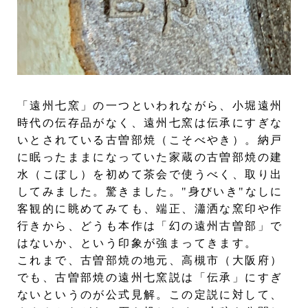
「遠州七窯」の一つといわれながら、小堀遠州
時代の伝存品がなく、遠州七窯は伝承にすぎな
いとされている古曽部焼（こそべやき）。納戸
に眠ったままになっていた家蔵の古曽部焼の建
水（こぼし）を初めて茶会で使うべく、取り出
してみました。驚きました。"身びいき"なしに
客観的に眺めてみても、端正、瀟洒な窯印や作
行きから、どうも本作は「幻の遠州古曽部」で
はないか、という印象が強まってきます。
これまで、古曽部焼の地元、高槻市（大阪府）
でも、古曽部焼の遠州七窯説は「伝承」にすぎ
ないというのが公式見解。この定説に対して、