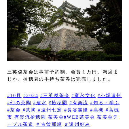
三英傑茶会は事前予約制。会費１万円。満席ま
じか。拾穂園の手持ち茶券は完売しました。
#10月
#2024
#三英傑茶会
#寛永文化
#小堀遠州
#幻の茶陶
#建水
#拾穂園
#有楽流
#知る・学ぶ
#茶会
#茶陶
#遠州七窯
#長谷義隆
#高槻
#高槻
市
有楽流拾穂園
茶美会#WEB茶美会
茶美会テ
ーブル茶道
＃古曽部焼
＃遠州好み