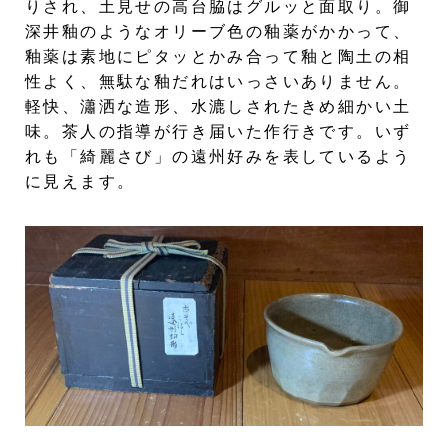
りされ、土見せの高台脇はグルッと面取り。御
深井釉のようなオリーブ色の釉薬がかかって、
釉薬は素地にピタッとかみ合って釉と陶土の相
性よく、無駄な釉だれはいっさいありません。
軽快、瀟洒な造形、水漉しされたきめ細かい土
味。茶人の指導が行き届いた作行きです。いず
れも「綺麗さび」の遠州好みを表しているよう
に見えます。