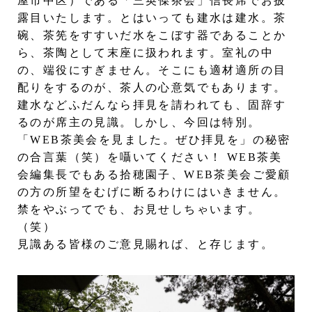
屋市中区）である「三英傑茶会」信長席でお披
露目いたします。とはいっても建水は建水。茶
碗、茶筅をすすいだ水をこぼす器であることか
ら、茶陶として末座に扱われます。室礼の中
の、端役にすぎません。そこにも適材適所の目
配りをするのが、茶人の心意気でもあります。
建水などふだんなら拝見を請われても、固辞す
るのが席主の見識。しかし、今回は特別。
「WEB茶美会を見ました。ぜひ拝見を」の秘密
の合言葉（笑）を囁いてください！ WEB茶美
会編集長でもある拾穂園子、WEB茶美会ご愛顧
の方の所望をむげに断るわけにはいきません。
禁をやぶってでも、お見せしちゃいます。
（笑）
見識ある皆様のご意見賜れば、と存じます。