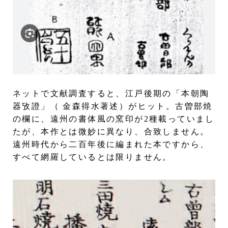
ネットで文献調査すると、江戸後期の「本朝陶
器攷證」（ 金森得水著述）がヒット。古曽部焼
の欄に、遠州の書体風の窯印が2種載っていまし
たが、本作とは微妙に異なり、合致しません。
遠州時代から二百年後に編まれた本ですから、
すべて網羅しているとは限りません。