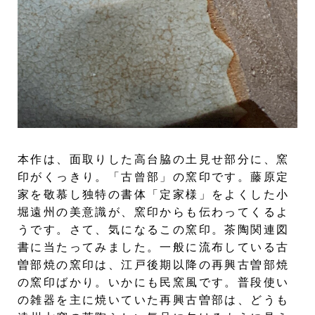
本作は、面取りした高台脇の土見せ部分に、窯
印がくっきり。「古曾部」の窯印です。藤原定
家を敬慕し独特の書体「定家様」をよくした小
堀遠州の美意識が、窯印からも伝わってくるよ
うです。さて、気になるこの窯印。茶陶関連図
書に当たってみました。一般に流布している古
曽部焼の窯印は、江戸後期以降の再興古曽部焼
の窯印ばかり。いかにも民窯風です。普段使い
の雑器を主に焼いていた再興古曽部は、どうも